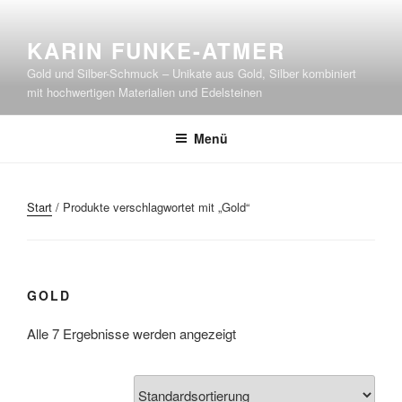
Zum
Inhalt
KARIN FUNKE-ATMER
springen
Gold und Silber-Schmuck – Unikate aus Gold, Silber kombiniert
mit hochwertigen Materialien und Edelsteinen
Menü
Start
/ Produkte verschlagwortet mit „Gold“
GOLD
Alle 7 Ergebnisse werden angezeigt