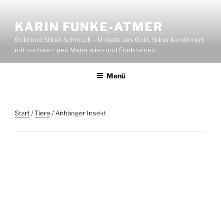
Zum
Inhalt
KARIN FUNKE-ATMER
springen
Gold und Silber-Schmuck – Unikate aus Gold, Silber kombiniert
mit hochwertigen Materialien und Edelsteinen
Menü
Start
/
Tiere
/ Anhänger Insekt