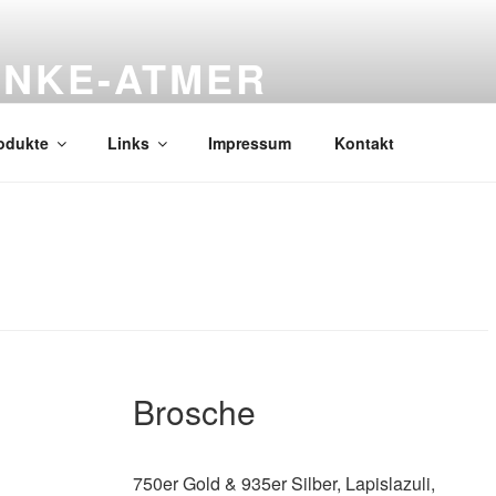
UNKE-ATMER
Unikate aus Gold, Silber kombiniert mit hochwertigen Material
odukte
Links
Impressum
Kontakt
Brosche
750er Gold & 935er Silber, Lapislazuli,