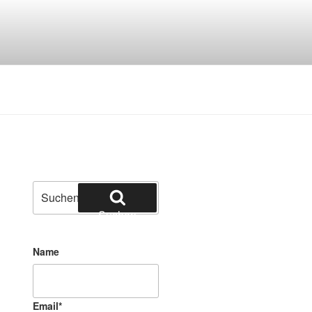
ien und Edelsteinen
Suchen
nach:
Suchen
Name
Email
*