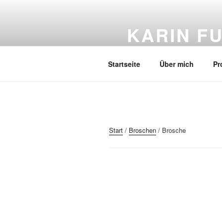
Zum
Inhalt
KARIN F
springen
Gold und Silber-Schmuck – 
Startseite
Über mich
Pr
Start
/
Broschen
/ Brosche