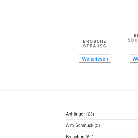
B
SCH
BROSCHE
STRAUSS
Weiterlesen
We
23
Anhänger
23
Produkte
3
Arm-Schmuck
3
Produkte
61
Broschen
61