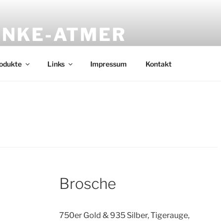
UNKE-ATMER
 Unikate aus Gold, Silber kombiniert mit hochwertigen Mater
odukte
Links
Impressum
Kontakt
Brosche
750er Gold & 935 Silber, Tigerauge,