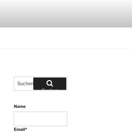
ialien und Edelsteinen
Suchen
nach:
Suchen
Name
Email
*