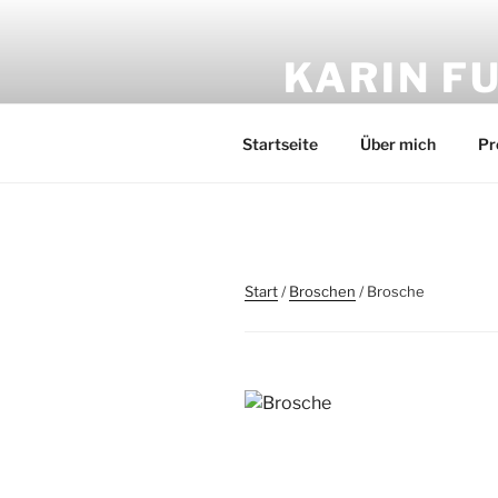
Zum
Inhalt
KARIN F
springen
Gold und Silber-Schmuck –
Startseite
Über mich
Pr
Start
/
Broschen
/ Brosche