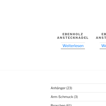
EBENHOLZ
E
ANSTECKNADEL
ANS
Weiterlesen
We
23
Anhänger
23
Produkte
3
Arm-Schmuck
3
Produkte
61
Broschen
61