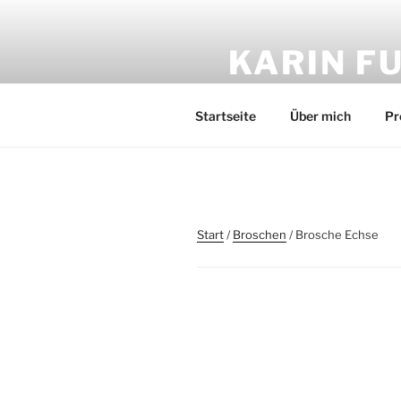
Zum
Inhalt
KARIN F
springen
Gold und Silber-Schmuck –
Startseite
Über mich
Pr
Start
/
Broschen
/ Brosche Echse