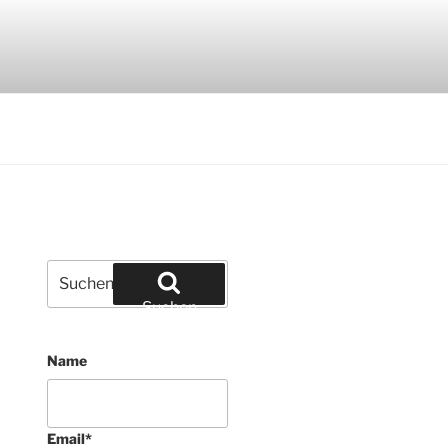
ialien und Edelsteinen
Suchen
nach:
Suchen
Name
Email
*