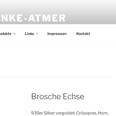
UNKE-ATMER
 Unikate aus Gold, Silber kombiniert mit hochwertigen Mater
odukte
Links
Impressum
Kontakt
Brosche Echse
935er Silber vergoldet, Crösopras, Horn,