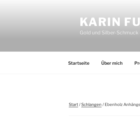
Zum
Inhalt
KARIN F
springen
Gold und Silber-Schmuck –
Startseite
Über mich
Pr
Start
/
Schlangen
/ Ebenholz Anhäng