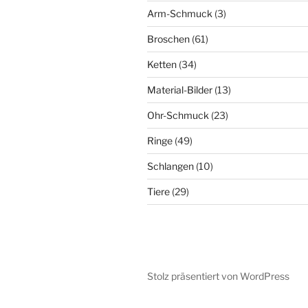
Produkte
3
Arm-Schmuck
3
Produkte
61
Broschen
61
Produkte
34
Ketten
34
Produkte
13
Material-Bilder
13
Produkte
23
Ohr-Schmuck
23
Produkte
49
Ringe
49
Produkte
10
Schlangen
10
Produkte
29
Tiere
29
Produkte
Stolz präsentiert von WordPress