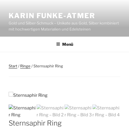
Zum
Inhalt
KARIN FUNKE-ATMER
springen
Gold und Silber-Schmuck – Unikate aus Gold, Silber kombiniert
mit hochwertigen Materialien und Edelsteinen
Menü
Start
/
Ringe
/ Sternsaphir Ring
Sternsaphir Ring