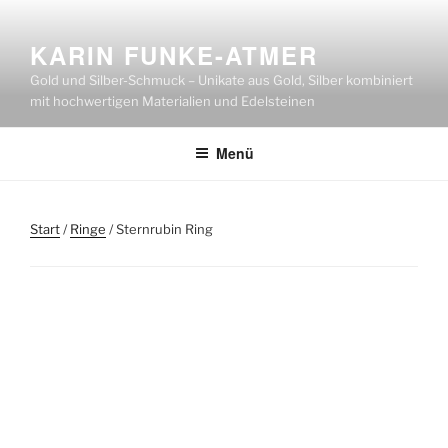
Zum
Inhalt
KARIN FUNKE-ATMER
springen
Gold und Silber-Schmuck – Unikate aus Gold, Silber kombiniert
mit hochwertigen Materialien und Edelsteinen
Menü
Start
/
Ringe
/ Sternrubin Ring