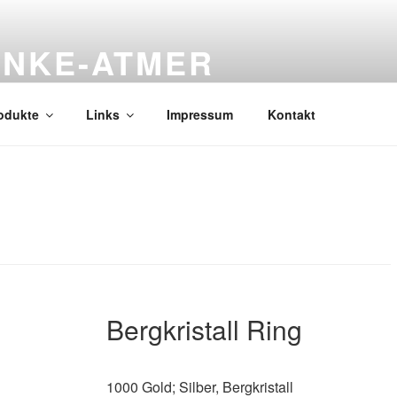
UNKE-ATMER
Unikate aus Gold, Silber kombiniert mit hochwertigen Material
odukte
Links
Impressum
Kontakt
Bergkristall Ring
1000 Gold; Silber, Bergkristall