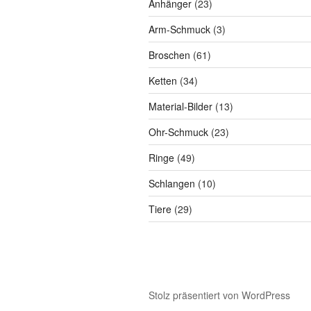
23
Anhänger
23
Produkte
3
Arm-Schmuck
3
Produkte
61
Broschen
61
Produkte
34
Ketten
34
Produkte
13
Material-Bilder
13
Produkte
23
Ohr-Schmuck
23
Produkte
49
Ringe
49
Produkte
10
Schlangen
10
Produkte
29
Tiere
29
Produkte
Stolz präsentiert von WordPress