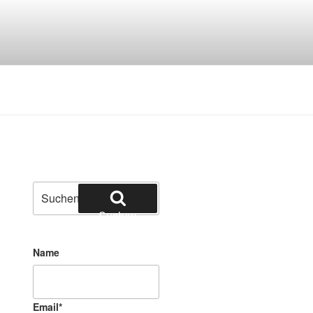
ien und Edelsteinen
Suchen
nach:
Suchen
Name
Email
*