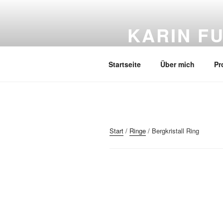
Zum
Inhalt
KARIN F
springen
Gold und Silber-Schmuck – 
Startseite
Über mich
Pr
Start
/
Ringe
/ Bergkristall Ring