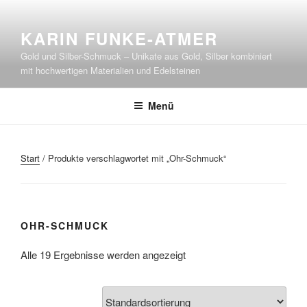
Zum
Inhalt
KARIN FUNKE-ATMER
springen
Gold und Silber-Schmuck – Unikate aus Gold, Silber kombiniert
mit hochwertigen Materialien und Edelsteinen
Menü
Start
/ Produkte verschlagwortet mit „Ohr-Schmuck“
OHR-SCHMUCK
Alle 19 Ergebnisse werden angezeigt