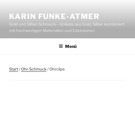
Zum
Inhalt
KARIN FUNKE-ATMER
springen
Gold und Silber-Schmuck – Unikate aus Gold, Silber kombiniert
mit hochwertigen Materialien und Edelsteinen
Menü
Start
/
Ohr-Schmuck
/ Ohrclips