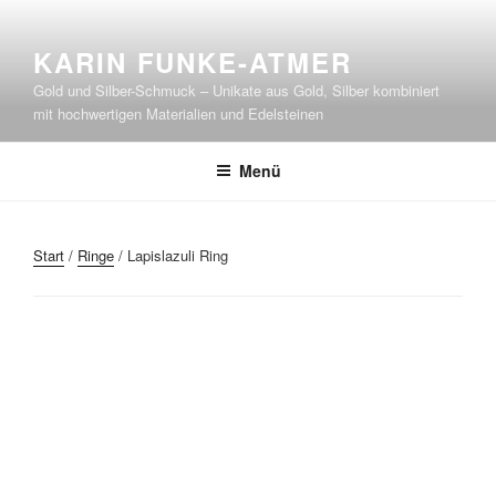
Zum
Inhalt
KARIN FUNKE-ATMER
springen
Gold und Silber-Schmuck – Unikate aus Gold, Silber kombiniert
mit hochwertigen Materialien und Edelsteinen
Menü
Start
/
Ringe
/ Lapislazuli Ring